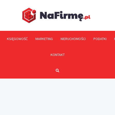
NaFi
KSIĘGOWOŚĆ
MARKETING
NIERUCHOMOŚCI
PODATKI
KONTAKT