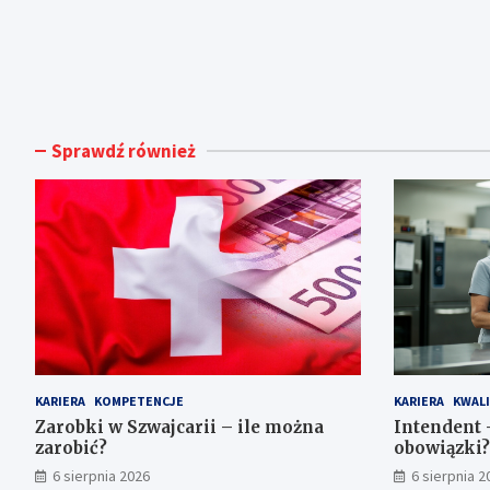
Sprawdź również
KARIERA
KOMPETENCJE
KARIERA
KWALI
Zarobki w Szwajcarii – ile można
Intendent –
zarobić?
obowiązki?
6 sierpnia 2026
6 sierpnia 2