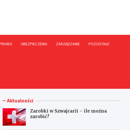
rme.pl
PRAWO
UBEZPIECZENIA
ZARZĄDZANIE
POZOSTAŁE
Aktualności
Zarobki w Szwajcarii – ile można
zarobić?