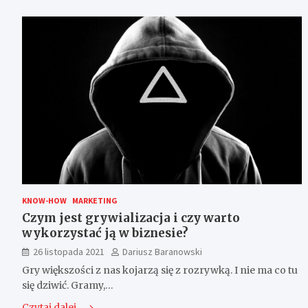
KNOW-HOW
MARKETING
Czym jest grywializacja i czy warto
wykorzystać ją w biznesie?
26 listopada 2021
Dariusz Baranowski
Gry większości z nas kojarzą się z rozrywką. I nie ma co tu
się dziwić. Gramy,…
Czytaj dalej