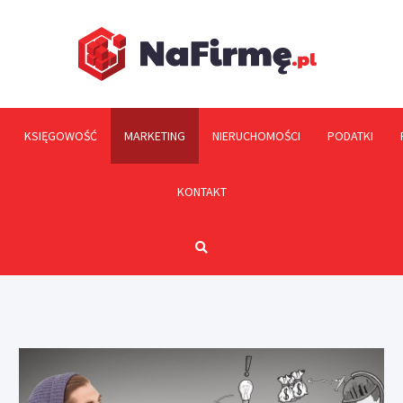
NaFi
KSIĘGOWOŚĆ
MARKETING
NIERUCHOMOŚCI
PODATKI
KONTAKT