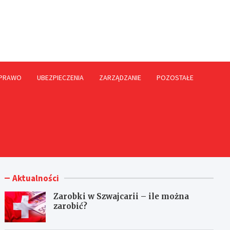
rme.pl
PRAWO
UBEZPIECZENIA
ZARZĄDZANIE
POZOSTAŁE
Aktualności
Zarobki w Szwajcarii – ile można
zarobić?