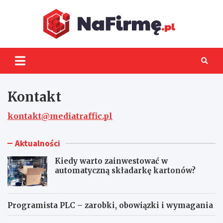
Skip
to
content
NaFir
Kontakt
kontakt@mediatraffic.pl
Aktualności
Kiedy warto zainwestować w
automatyczną składarkę kartonów?
Programista PLC – zarobki, obowiązki i wymagania