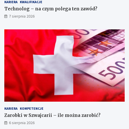
KARIERA
KWALIFIKACJE
n
w
ą
y
Technolog – na czym polega ten zawód?
s
m
7 sierpnia 2026
k
a
ł
g
a
a
d
n
a
i
r
a
k
ę
k
a
r
t
o
n
ó
w
?
KARIERA
KOMPETENCJE
Zarobki w Szwajcarii – ile można zarobić?
6 sierpnia 2026