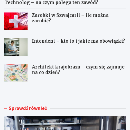
Technolog – na czym polega ten zawód?
Zarobki w Szwajcarii – ile można
zarobić?
Intendent – kto to i jakie ma obowiązki?
Architekt krajobrazu – czym się zajmuje
na co dzień?
K
P
i
r
e
o
d
g
y
r
Sprawdź również
w
a
a
m
r
i
t
s