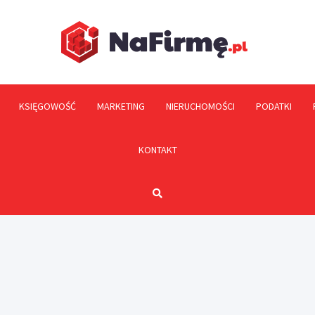
NaFi
KSIĘGOWOŚĆ
MARKETING
NIERUCHOMOŚCI
PODATKI
KONTAKT