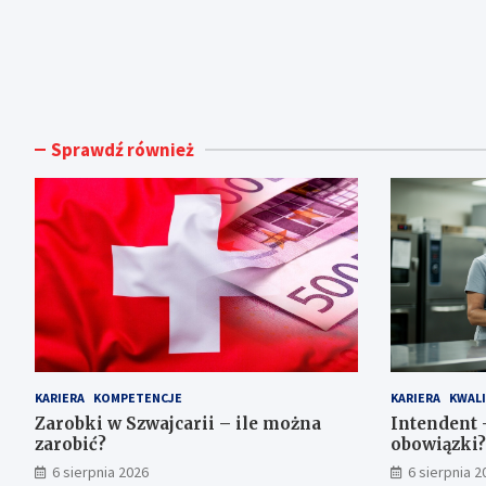
Sprawdź również
KARIERA
KOMPETENCJE
KARIERA
KWALI
Zarobki w Szwajcarii – ile można
Intendent –
zarobić?
obowiązki?
6 sierpnia 2026
6 sierpnia 2