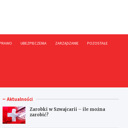
rme.pl
PRAWO
UBEZPIECZENIA
ZARZĄDZANIE
POZOSTAŁE
Aktualności
Zarobki w Szwajcarii – ile można
zarobić?