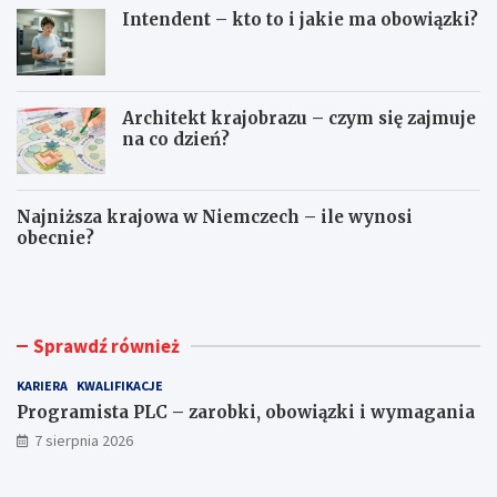
Intendent – kto to i jakie ma obowiązki?
Architekt krajobrazu – czym się zajmuje
na co dzień?
Najniższa krajowa w Niemczech – ile wynosi
obecnie?
P
T
r
e
o
c
g
h
r
n
Sprawdź również
a
o
m
l
KARIERA
KWALIFIKACJE
i
o
s
g
Programista PLC – zarobki, obowiązki i wymagania
t
–
7 sierpnia 2026
a
n
P
a
L
c