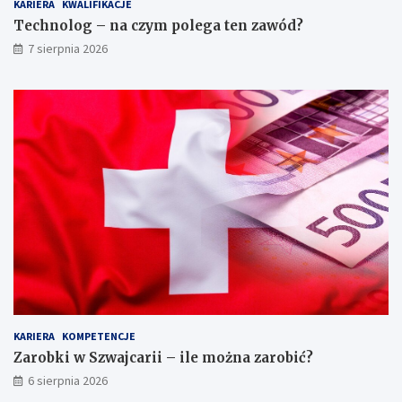
KARIERA
KWALIFIKACJE
C
z
Technolog – na czym polega ten zawód?
–
y
z
m
7 sierpnia 2026
a
p
r
o
o
l
b
e
k
g
i
a
,
t
o
e
b
n
o
z
w
a
i
w
ą
ó
z
d
k
?
i
KARIERA
KOMPETENCJE
i
w
Zarobki w Szwajcarii – ile można zarobić?
y
6 sierpnia 2026
m