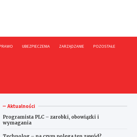
rme.pl
PRAWO
UBEZPIECZENIA
ZARZĄDZANIE
POZOSTAŁE
Aktualności
Programista PLC – zarobki, obowiązki i
wymagania
Technolog – na czym polega ten zawód?