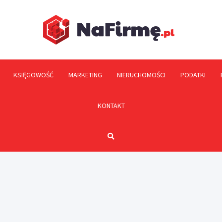
NaFi
KSIĘGOWOŚĆ
MARKETING
NIERUCHOMOŚCI
PODATKI
KONTAKT