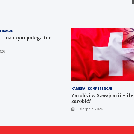
FIKACJE
– na czym polega ten
026
KARIERA
KOMPETENCJE
Zarobki w Szwajcarii – il
zarobić?
6 sierpnia 2026