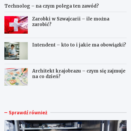
Technolog – na czym polega ten zawód?
Zarobki w Szwajcarii – ile można
zarobić?
Intendent – kto to i jakie ma obowiązki?
Architekt krajobrazu – czym się zajmuje
na co dzień?
K
P
i
r
e
o
d
g
y
r
Sprawdź również
w
a
a
m
r
i
t
s