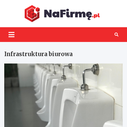
Skip
to
content
NaFir
Infrastruktura biurowa