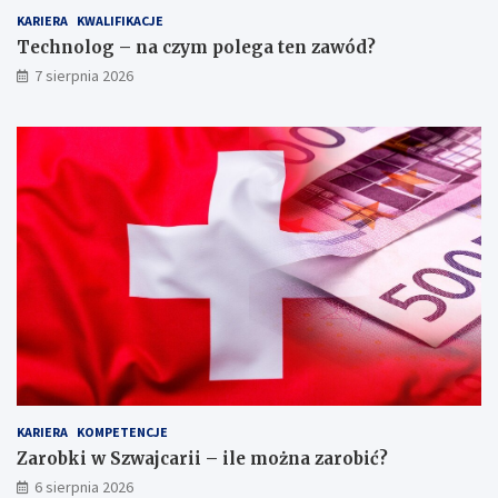
z
i
KARIERA
KWALIFIKACJE
n
w
ą
y
Technolog – na czym polega ten zawód?
s
m
7 sierpnia 2026
k
a
ł
g
a
a
d
n
a
i
r
a
k
ę
k
a
r
t
o
n
ó
w
?
KARIERA
KOMPETENCJE
Zarobki w Szwajcarii – ile można zarobić?
6 sierpnia 2026