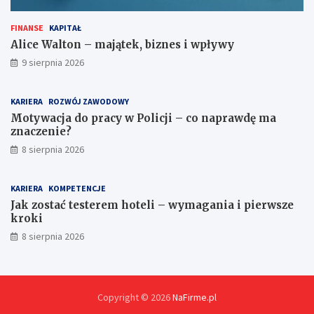
l
o
FINANSE
KAPITAŁ
k
Alice Walton – majątek, biznes i wpływy
a
9 sierpnia 2026
l
i
KARIERA
ROZWÓJ ZAWODOWY
Motywacja do pracy w Policji – co naprawdę ma
znaczenie?
8 sierpnia 2026
KARIERA
KOMPETENCJE
Jak zostać testerem hoteli – wymagania i pierwsze
kroki
8 sierpnia 2026
Copyright © 2026
NaFirme.pl