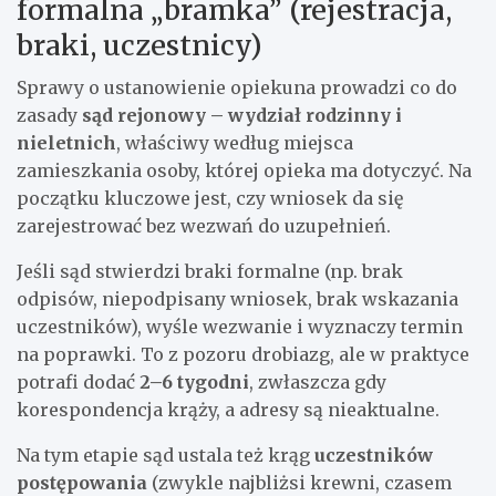
formalna „bramka” (rejestracja,
braki, uczestnicy)
Sprawy o ustanowienie opiekuna prowadzi co do
zasady
sąd rejonowy – wydział rodzinny i
nieletnich
, właściwy według miejsca
zamieszkania osoby, której opieka ma dotyczyć. Na
początku kluczowe jest, czy wniosek da się
zarejestrować bez wezwań do uzupełnień.
Jeśli sąd stwierdzi braki formalne (np. brak
odpisów, niepodpisany wniosek, brak wskazania
uczestników), wyśle wezwanie i wyznaczy termin
na poprawki. To z pozoru drobiazg, ale w praktyce
potrafi dodać
2–6 tygodni
, zwłaszcza gdy
korespondencja krąży, a adresy są nieaktualne.
Na tym etapie sąd ustala też krąg
uczestników
postępowania
(zwykle najbliżsi krewni, czasem