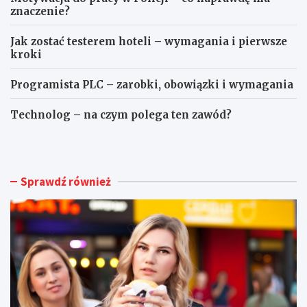
znaczenie?
Jak zostać testerem hoteli – wymagania i pierwsze
kroki
Programista PLC – zarobki, obowiązki i wymagania
Technolog – na czym polega ten zawód?
I
A
l
l
e
i
j
c
e
e
Sprawdź również
s
W
t
a
M
l
c
t
D
o
o
n
n
–
a
m
l
a
d
j