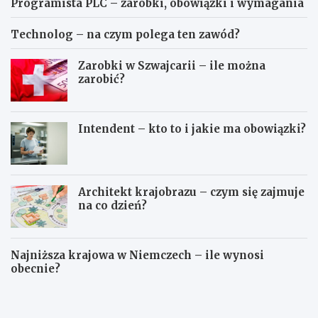
Programista PLC – zarobki, obowiązki i wymagania
Technolog – na czym polega ten zawód?
Zarobki w Szwajcarii – ile można
zarobić?
Intendent – kto to i jakie ma obowiązki?
Architekt krajobrazu – czym się zajmuje
na co dzień?
Najniższa krajowa w Niemczech – ile wynosi
obecnie?
P
T
r
e
o
c
g
h