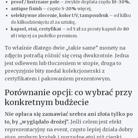
proof / lustrzane pole
– zwykle dopłata rzędu
10-30%
,
antique finish
– często
5-20%
więcej,
selektywne złocenie, kolor UV, tampondruk
– od kilku
do kilkudziesięciu zł za sztukę,
kapsel, etui, certyfikat
– od
5 zł
za prosty kapsel do
80
zł
i więcej za pudełko premium.
To właśnie dlatego dwie „takie same” monety na
zdjęciu potrafią różnić się ceną dwukrotnie. Jedna
jest odlewem lub tłoczeniem w stopie, druga to
precyzyjnie bity medal kolekcjonerski z
certyfikatem i pakowaniem prezentowym.
Porównanie opcji: co wybrać przy
konkretnym budżecie
Nie opłaca się zamawiać srebra ani złota tylko po
to, by „wyglądało drożej”.
Jeśli celem jest efekt
reprezentacyjny na event, często lepiej działa dobry
stop, grubszy krążek i porządne etui niż cienki