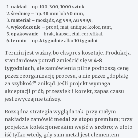
nakład
– np.
100
,
300
,
1000 sztuk
,
średnicę
– np.
38 mm
lub
50 mm
,
materiał
– mosiądz,
Ag 999
,
Au 999,9
,
wykończenie
– proof, mat, antique, kolor, rant,
opakowanie
– brak, kapsel, etui, certyfikat,
termin
– np.
4 tygodnie
albo
10 tygodni
.
Termin jest ważny, bo ekspres kosztuje. Produkcja
standardowa potrafi zmieścić się w
4-8
tygodniach
, ale zamówienia pilne podnoszą cenę
przez reorganizację procesu, a nie przez „dopłatę
za szybkość” znikąd. Jeśli projekt wymaga
akceptacji prób, przesyłek i korekt, zapas czasu
jest zwyczajnie tańszy.
Rozsądna strategia wygląda tak: przy małym
nakładzie zamówić
medal ze stopu premium
; przy
projekcie kolekcjonerskim wejść w
srebro
; w złoto
iść tylko wtedy, gdy sam metal jest elementem