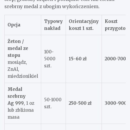
srebrny medal z ubogim wykończeniem.
Typowy
Orientacyjny
Koszt
Opcja
nakład
koszt 1 szt.
przygotow
Żeton /
medal ze
100-
stopu
5000
15-60 zł
2000-7000 
mosiądz,
szt.
ZnAl,
miedzionikiel
Medal
srebrny
50-1000
Ag 999
, 1 oz
250-500 zł
3000-9000 
szt.
lub zbliżona
masa