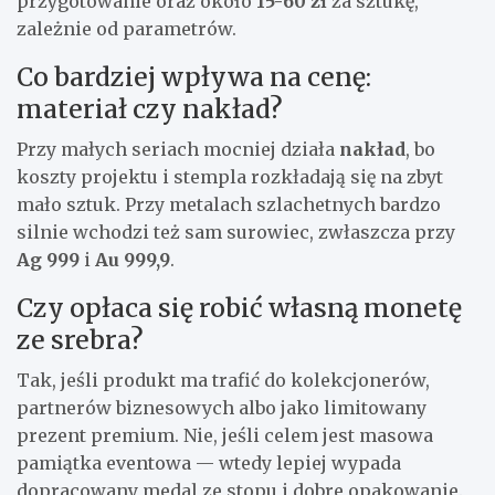
przygotowanie oraz około
15-60 zł
za sztukę,
zależnie od parametrów.
Co bardziej wpływa na cenę:
materiał czy nakład?
Przy małych seriach mocniej działa
nakład
, bo
koszty projektu i stempla rozkładają się na zbyt
mało sztuk. Przy metalach szlachetnych bardzo
silnie wchodzi też sam surowiec, zwłaszcza przy
Ag 999
i
Au 999,9
.
Czy opłaca się robić własną monetę
ze srebra?
Tak, jeśli produkt ma trafić do kolekcjonerów,
partnerów biznesowych albo jako limitowany
prezent premium. Nie, jeśli celem jest masowa
pamiątka eventowa — wtedy lepiej wypada
dopracowany medal ze stopu i dobre opakowanie.