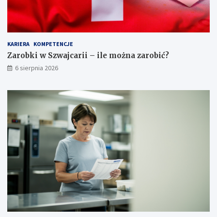
ą
ó
z
d
k
?
i
KARIERA
KOMPETENCJE
i
w
Zarobki w Szwajcarii – ile można zarobić?
y
6 sierpnia 2026
m
a
g
a
n
i
a