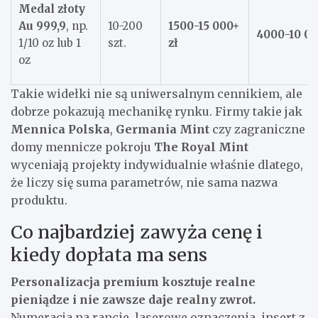
Medal złoty
Au 999,9
, np.
10-200
1500-15 000+
4000-10 00
1/10 oz lub 1
szt.
zł
oz
Takie widełki nie są uniwersalnym cennikiem, ale
dobrze pokazują mechanikę rynku. Firmy takie jak
Mennica Polska
,
Germania Mint
czy zagraniczne
domy mennicze pokroju
The Royal Mint
wyceniają projekty indywidualnie właśnie dlatego,
że liczy się suma parametrów, nie sama nazwa
produktu.
Co najbardziej zawyża cenę i
kiedy dopłata ma sens
Personalizacja premium kosztuje realne
pieniądze i nie zawsze daje realny zwrot.
Numeracja na rancie, laserowe oznaczenia, insert z