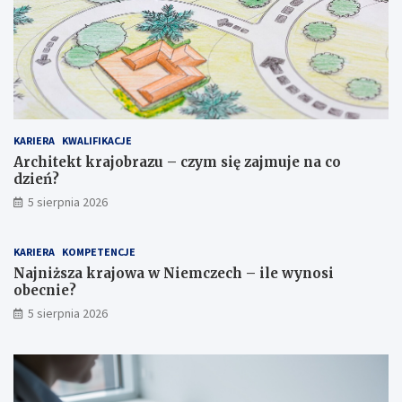
o
o
b
w
r
a
a
w
z
N
u
i
–
e
c
m
KARIERA
KWALIFIKACJE
z
c
y
z
Architekt krajobrazu – czym się zajmuje na co
m
e
dzień?
s
c
5 sierpnia 2026
i
h
ę
–
z
i
KARIERA
KOMPETENCJE
a
l
Najniższa krajowa w Niemczech – ile wynosi
j
e
obecnie?
m
w
5 sierpnia 2026
u
y
j
n
e
o
n
s
a
i
c
o