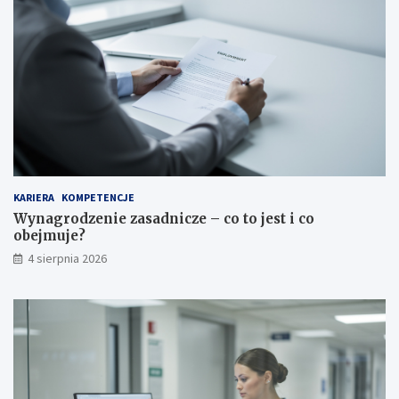
o
b
d
e
z
c
i
n
e
i
ń
e
?
?
KARIERA
KOMPETENCJE
Wynagrodzenie zasadnicze – co to jest i co
obejmuje?
4 sierpnia 2026