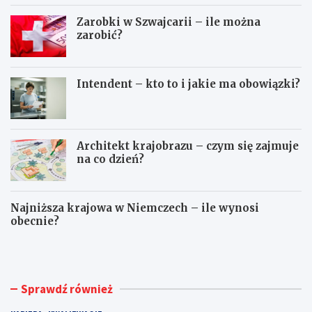
Zarobki w Szwajcarii – ile można
zarobić?
Intendent – kto to i jakie ma obowiązki?
Architekt krajobrazu – czym się zajmuje
na co dzień?
Najniższa krajowa w Niemczech – ile wynosi
obecnie?
P
T
r
e
o
c
g
h
r
n
Sprawdź również
a
o
m
l