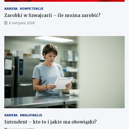
i
KARIERA
KOMPETENCJE
i
w
Zarobki w Szwajcarii – ile można zarobić?
y
6 sierpnia 2026
m
a
g
a
n
i
a
KARIERA
KWALIFIKACJE
Intendent – kto to i jakie ma obowiązki?