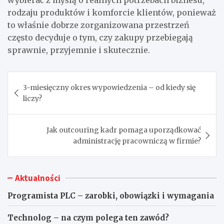
wybierać z myślą o realnych potrzebach biznesu,
rodzaju produktów i komforcie klientów, ponieważ
to właśnie dobrze zorganizowana przestrzeń
często decyduje o tym, czy zakupy przebiegają
sprawnie, przyjemnie i skutecznie.
Nawigacja
3-miesięczny okres wypowiedzenia – od kiedy się
wpisu
liczy?
Jak outcouring kadr pomaga uporządkować
administrację pracowniczą w firmie?
Aktualności
Programista PLC – zarobki, obowiązki i wymagania
Technolog – na czym polega ten zawód?