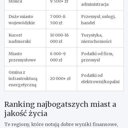
Stolica
9 500+ zł
administracja
Duże miasto
7 000-8
Przemysł, usługi,
wojewódzkie
500 zł
handel
Kurort
10 000-16
Turystyka,
nadmorski
000 zł
nieruchomości
Miasto
6 000-9
Podatki od firm,
przemysłowe
000 zł
przemysł
Gmina z
Podatki od
infrastrukturą
20 000+ zł
elektrowni/kopalni
energetyczną
Ranking najbogatszych miast a
jakość życia
Te regiony, które notują dobre wyniki finansowe,