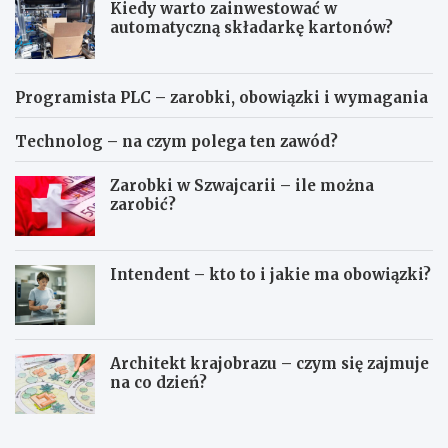
Kiedy warto zainwestować w
automatyczną składarkę kartonów?
Programista PLC – zarobki, obowiązki i wymagania
Technolog – na czym polega ten zawód?
Zarobki w Szwajcarii – ile można
zarobić?
Intendent – kto to i jakie ma obowiązki?
Architekt krajobrazu – czym się zajmuje
na co dzień?
K
P
i
r