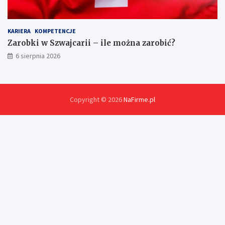
ó
w
?
KARIERA
KOMPETENCJE
Zarobki w Szwajcarii – ile można zarobić?
6 sierpnia 2026
Copyright © 2026
NaFirme.pl