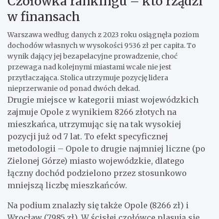
Czołówka rankingu – kto rządzi
w finansach
Warszawa według danych z 2023 roku osiągnęła poziom
dochodów własnych w wysokości 9536 zł per capita. To
wynik dający jej bezapelacyjne prowadzenie, choć
przewaga nad kolejnymi miastami wcale nie jest
przytłaczająca. Stolica utrzymuje pozycję lidera
nieprzerwanie od ponad dwóch dekad.
Drugie miejsce w kategorii miast wojewódzkich
zajmuje Opole z wynikiem 8266 złotych na
mieszkańca, utrzymując się na tak wysokiej
pozycji już od 7 lat. To efekt specyficznej
metodologii – Opole to drugie najmniej liczne (po
Zielonej Górze) miasto wojewódzkie, dlatego
łączny dochód podzielono przez stosunkowo
mniejszą liczbę mieszkańców.
Na podium znalazły się także Opole (8266 zł) i
Wrocław (7985 zł). W ścisłej czołówce plasują się