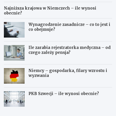
Najniższa krajowa w Niemczech – ile wynosi
obecnie?
Wynagrodzenie zasadnicze – co to jest i
co obejmuje?
Ile zarabia rejestratorka medyczna – od
czego zależy pensja?
Niemcy – gospodarka, filary wzrostu i
wyzwania
PKB Szwecji – ile wynosi obecnie?
A
N
r
a
c
j