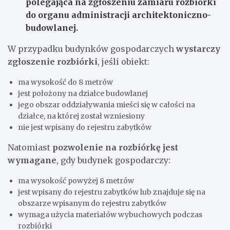
polegająca na zgłoszeniu zamiaru rozbiórki
do organu administracji architektoniczno-
budowlanej.
W przypadku budynków gospodarczych
wystarczy
zgłoszenie rozbiórki
, jeśli obiekt:
ma wysokość do 8 metrów
jest położony na działce budowlanej
jego obszar oddziaływania mieści się w całości na
działce, na której został wzniesiony
nie jest wpisany do rejestru zabytków
Natomiast
pozwolenie na rozbiórkę jest
wymagane
, gdy budynek gospodarczy:
ma wysokość powyżej 8 metrów
jest wpisany do rejestru zabytków lub znajduje się na
obszarze wpisanym do rejestru zabytków
wymaga użycia materiałów wybuchowych podczas
rozbiórki