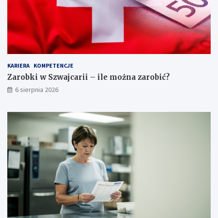
o
z
w
a
i
w
ą
ó
z
d
k
?
i
KARIERA
KOMPETENCJE
i
w
Zarobki w Szwajcarii – ile można zarobić?
y
6 sierpnia 2026
m
a
g
a
n
i
a