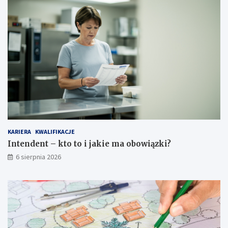
z
i
a
ą
r
z
o
k
b
i
i
?
ć
?
KARIERA
KWALIFIKACJE
Intendent – kto to i jakie ma obowiązki?
6 sierpnia 2026