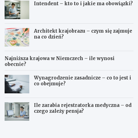
Intendent – kto to i jakie ma obowiązki?
Architekt krajobrazu – czym się zajmuje
na co dzień?
Najniższa krajowa w Niemczech – ile wynosi
obecnie?
Wynagrodzenie zasadnicze – co to jest i
co obejmuje?
Ile zarabia rejestratorka medyczna – od
czego zależy pensja?
Z
I
a
n
r
t
o
e