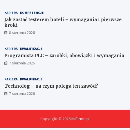
r
t
a
e
KARIERA
KOMPETENCJE
c
r
Jak zostać testerem hoteli – wymagania i pierwsze
y
e
kroki
w
m
P
h
8 sierpnia 2026
o
o
l
t
i
e
KARIERA
KWALIFIKACJE
c
l
Programista PLC – zarobki, obowiązki i wymagania
j
i
7 sierpnia 2026
i
–
–
w
c
y
KARIERA
KWALIFIKACJE
o
m
Technolog – na czym polega ten zawód?
n
a
a
g
7 sierpnia 2026
p
a
r
n
a
i
w
a
Copyright © 2026
NaFirme.pl
d
i
ę
p