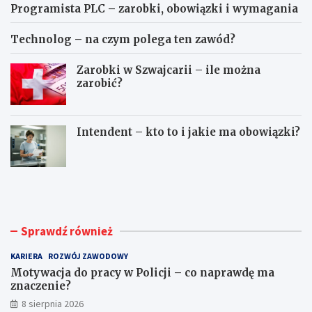
Programista PLC – zarobki, obowiązki i wymagania
Technolog – na czym polega ten zawód?
Zarobki w Szwajcarii – ile można
zarobić?
Intendent – kto to i jakie ma obowiązki?
M
J
o
a
t
k
y
z
w
o
Sprawdź również
a
s
c
t
KARIERA
ROZWÓJ ZAWODOWY
j
a
a
ć
Motywacja do pracy w Policji – co naprawdę ma
d
t
znaczenie?
o
e
8 sierpnia 2026
p
s