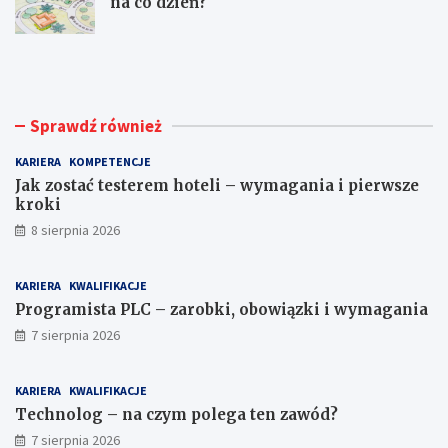
na co dzień?
J
P
a
r
k
o
z
g
o
r
Sprawdź również
s
a
t
m
KARIERA
KOMPETENCJE
a
i
ć
s
Jak zostać testerem hoteli – wymagania i pierwsze
t
t
kroki
e
a
8 sierpnia 2026
s
P
t
L
e
C
KARIERA
KWALIFIKACJE
r
–
Programista PLC – zarobki, obowiązki i wymagania
e
z
m
a
7 sierpnia 2026
h
r
o
o
t
b
KARIERA
KWALIFIKACJE
e
k
Technolog – na czym polega ten zawód?
l
i
7 sierpnia 2026