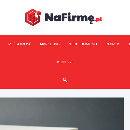
NaFi
KSIĘGOWOŚĆ
MARKETING
NIERUCHOMOŚCI
PODATKI
KONTAKT