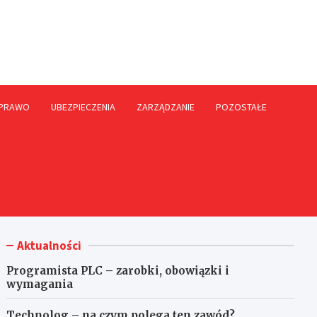
rme.pl
PRAWO
UBEZPIECZENIA
ZARZĄDZANIE
POZOSTAŁE
Aktualności
Programista PLC – zarobki, obowiązki i
wymagania
Technolog – na czym polega ten zawód?