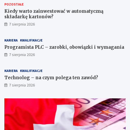
POZOSTAŁE
ć
i
w
,
Kiedy warto zainwestować w automatyczną
a
o
składarkę kartonów?
u
b
7 sierpnia 2026
t
o
o
w
m
i
KARIERA
KWALIFIKACJE
a
ą
Programista PLC – zarobki, obowiązki i wymagania
t
z
7 sierpnia 2026
y
k
c
i
z
i
KARIERA
KWALIFIKACJE
n
w
ą
y
Technolog – na czym polega ten zawód?
s
m
7 sierpnia 2026
k
a
ł
g
a
a
d
n
a
i
r
a
k
ę