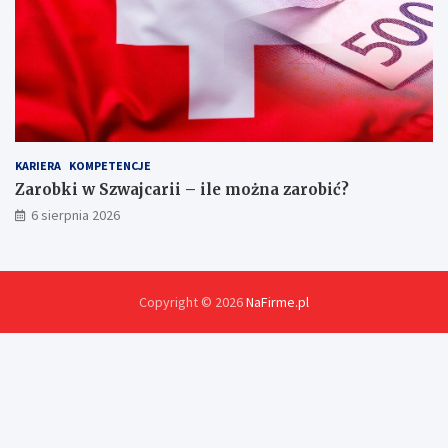
k
a
r
t
o
n
ó
w
?
KARIERA
KOMPETENCJE
Zarobki w Szwajcarii – ile można zarobić?
6 sierpnia 2026
Copyright © 2026
NaFirme.pl