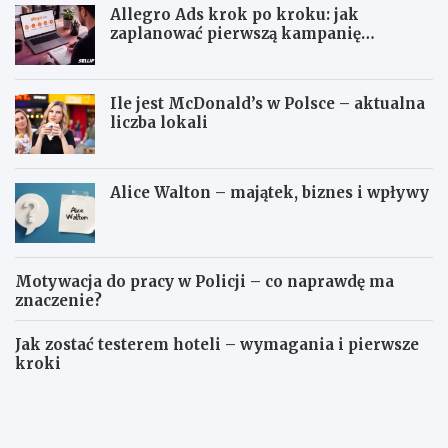
Allegro Ads krok po kroku: jak
zaplanować pierwszą kampanię
reklamową
Ile jest McDonald’s w Polsce – aktualna
liczba lokali
Alice Walton – majątek, biznes i wpływy
Motywacja do pracy w Policji – co naprawdę ma
znaczenie?
Jak zostać testerem hoteli – wymagania i pierwsze
kroki
P
A
o
l
l
l
s
e
k
g