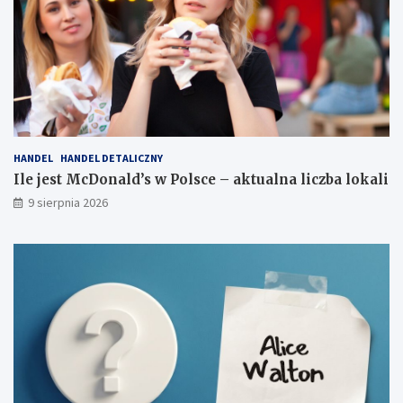
e
k
l
a
m
o
w
ą
HANDEL
HANDEL DETALICZNY
Ile jest McDonald’s w Polsce – aktualna liczba lokali
9 sierpnia 2026