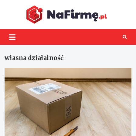
Skip
to
content
NaFir
własna działalność