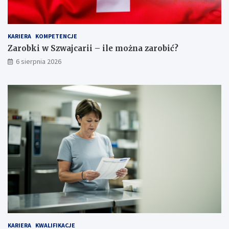
z
d
k
?
i
KARIERA
KOMPETENCJE
i
w
Zarobki w Szwajcarii – ile można zarobić?
y
6 sierpnia 2026
m
a
g
a
n
i
a
KARIERA
KWALIFIKACJE