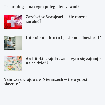
Technolog – na czym polega ten zawód?
Zarobki w Szwajcarii – ile można
zarobić?
Intendent – kto to i jakie ma obowiązki?
Architekt krajobrazu – czym się zajmuje
na co dzień?
Najniższa krajowa w Niemczech – ile wynosi
obecnie?
P
T
r
e
o
c
g
h
r
n