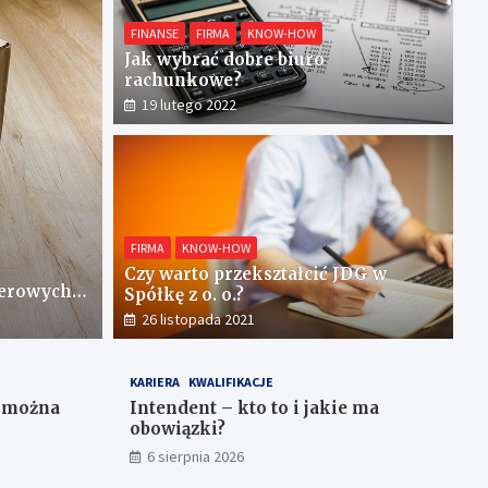
FINANSE
FIRMA
KNOW-HOW
Jak wybrać dobre biuro
rachunkowe?
19 lutego 2022
FIRMA
KNOW-HOW
mianę dowodu osobistego?
Czy warto przekształcić JDG w
erowych –
Spółkę z o. o.?
26 listopada 2021
KARIERA
KWALIFIKACJE
e można
Intendent – kto to i jakie ma
obowiązki?
6 sierpnia 2026