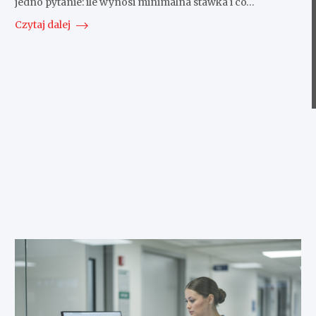
jedno pytanie: ile wynosi minimalna stawka i co…
Czytaj dalej