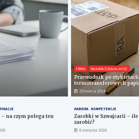
FIRMA
WŁASNA DZIAŁALNOŚĆ
DOKUMENTY FIRMOWE
FIRMA
Gdzie zgłosić wy
Przewodnik po etykietach
termotransferowych papi
23 lipca 2026
optymalizacja procesów
29 marca 2024
logistycznych
FIKACJE
KARIERA
KOMPETENCJE
– na czym polega ten
Zarobki w Szwajcarii – il
zarobić?
026
6 sierpnia 2026