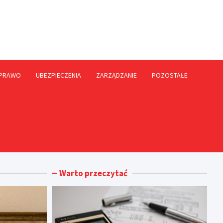
rme.pl
PRAWO
UBEZPIECZENIA
ZARZĄDZANIE
POZOSTAŁE
Warto przeczytać